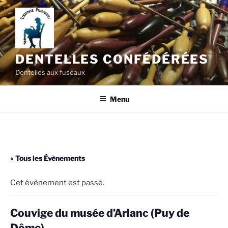
Aller
au
contenu
principal
DENTELLES CONFÉDÉRÉES
Dentelles aux fuseaux
Menu
« Tous les Évènements
Cet évènement est passé.
Couvige du musée d’Arlanc (Puy de
Dôme)