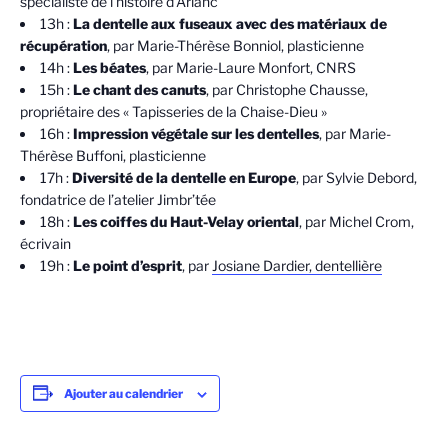
spécialiste de l’histoire d’Arlanc
13h :
La dentelle aux fuseaux avec des matériaux de
récupération
, par Marie-Thérèse Bonniol, plasticienne
14h :
Les béates
, par Marie-Laure Monfort, CNRS
15h :
Le chant des canuts
, par Christophe Chausse,
propriétaire des « Tapisseries de la Chaise-Dieu »
16h :
Impression végétale sur les dentelles
, par Marie-
Thérèse Buffoni, plasticienne
17h :
Diversité de la dentelle en Europe
, par Sylvie Debord,
fondatrice de l’atelier Jimbr’tée
18h :
Les coiffes du Haut-Velay oriental
, par Michel Crom,
écrivain
19h :
Le point d’esprit
, par
Josiane Dardier, dentellière
Ajouter au calendrier