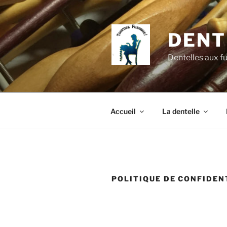
Aller
au
contenu
DENT
principal
Dentelles aux f
Accueil
La dentelle
POLITIQUE DE CONFIDEN