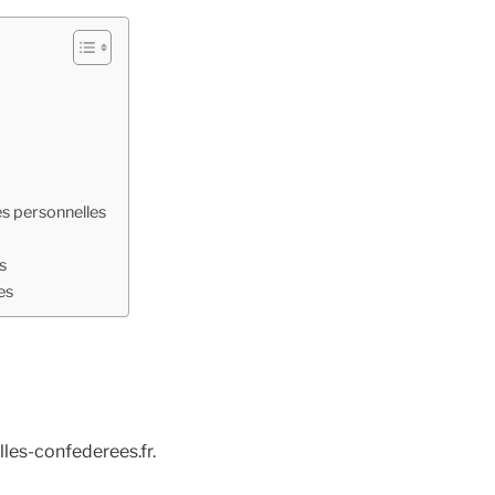
es personnelles
s
es
elles-confederees.fr.