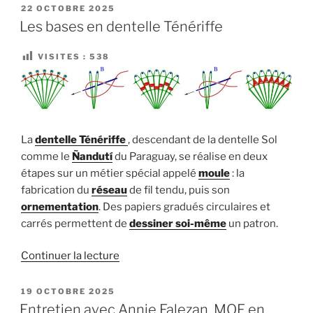
finition
PUBLIÉ
22 OCTOBRE 2025
LE
macramé »
Les bases en dentelle Ténériffe
VISITES :
538
La
dentelle Ténériffe
, descendant de la dentelle Sol
comme le
Ñandutí
du Paraguay, se réalise en deux
étapes sur un métier spécial appelé
moule
: la
fabrication du
réseau
de fil tendu, puis son
ornementation
. Des papiers gradués circulaires et
carrés permettent de
dessiner soi-même
un patron.
de
Continuer la lecture
« Les
bases
PUBLIÉ
19 OCTOBRE 2025
LE
en
Entretien avec Annie Falezan, MOF en