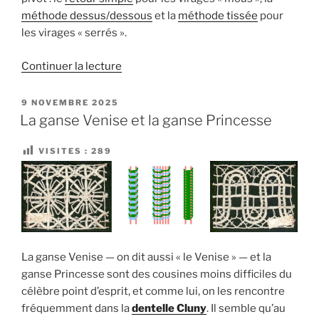
méthode dessus/dessous
et la
méthode tissée
pour
les virages « serrés ».
de
Continuer la lecture
« Le
pivot
PUBLIÉ
9 NOVEMBRE 2025
LE
dans
La ganse Venise et la ganse Princesse
les
virages
VISITES :
289
en
mat »
La ganse Venise — on dit aussi « le Venise » — et la
ganse Princesse sont des cousines moins difficiles du
célèbre point d’esprit, et comme lui, on les rencontre
fréquemment dans la
dentelle Cluny
. Il semble qu’au