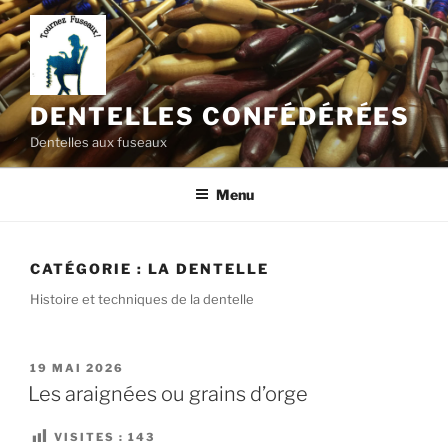
Aller
au
contenu
principal
DENTELLES CONFÉDÉRÉES
Dentelles aux fuseaux
Menu
CATÉGORIE :
LA DENTELLE
Histoire et techniques de la dentelle
PUBLIÉ
19 MAI 2026
LE
Les araignées ou grains d’orge
VISITES :
143