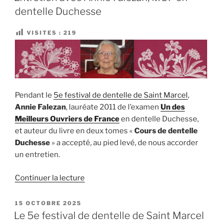
dentelle
dentelle Duchesse
Ténériffe »
VISITES :
219
Pendant le
5e festival de dentelle de Saint Marcel
,
Annie Falezan
, lauréate 2011 de l’examen
Un des
Meilleurs Ouvriers de France
en dentelle Duchesse,
et auteur du livre en deux tomes «
Cours de dentelle
Duchesse
» a accepté, au pied levé, de nous accorder
un entretien.
de
Continuer la lecture
« Entretien
avec
PUBLIÉ
15 OCTOBRE 2025
LE
Annie
Le 5e festival de dentelle de Saint Marcel