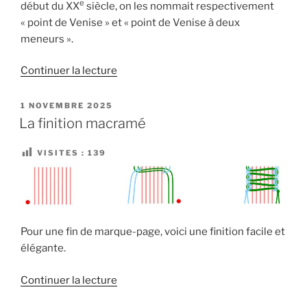
e
début du XX
siècle, on les nommait respectivement
« point de Venise » et « point de Venise à deux
meneurs ».
de
Continuer la lecture
« La
ganse
PUBLIÉ
1 NOVEMBRE 2025
LE
Venise
La finition macramé
et
la
VISITES :
139
ganse
Princesse »
Pour une fin de marque-page, voici une finition facile et
élégante.
de
Continuer la lecture
« La