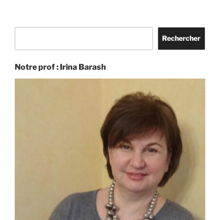
dentelle
publications
de
Saint
Rechercher
Marcel »
Rechercher
Notre prof : Irina Barash