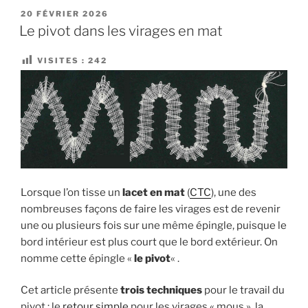
araignées
PUBLIÉ
20 FÉVRIER 2026
LE
ou
Le pivot dans les virages en mat
grains
d’orge »
VISITES :
242
Lorsque l’on tisse un
lacet en mat
(
CTC
), une des
nombreuses façons de faire les virages est de revenir
une ou plusieurs fois sur une même épingle, puisque le
bord intérieur est plus court que le bord extérieur. On
nomme cette épingle «
le pivot
« .
Cet article présente
trois techniques
pour le travail du
pivot : le
retour simple
pour les virages « mous », la