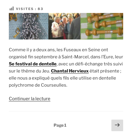
Falezan,
MOF
VISITES :
83
en
dentelle
Duchesse »
Comme il y a deux ans, les Fuseaux en Seine ont
organisé fin septembre à Saint-Marcel, dans l’Eure, leur
5e festival de dentelle
, avec un défi-échange très suivi
sur le thème du Jeu.
Chantal Hervieux
était présente ;
elle nous a expliqué quels fils elle utilise en dentelle
polychrome de Courseulles.
de
Continuer la lecture
« Le
5e
festival
Pagination
Page
Page
1
de
suiv
des