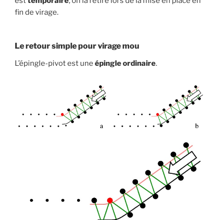
est
temporaire
, on la retire lors de la mise en place en
fin de virage.
Le retour simple pour virage mou
L’épingle-pivot est une
épingle ordinaire
.