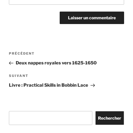
Navigation
Article
PRÉCÉDENT
de
précédent
Deux nappes royales vers 1625-1650
l’article
Article
SUIVANT
suivant
Livre : Practical Skills in Bobbin Lace
Rechercher
Rechercher