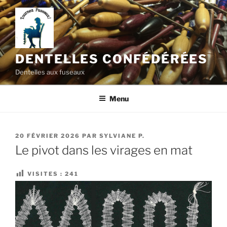
Aller
au
contenu
principal
DENTELLES CONFÉDÉRÉES
Dentelles aux fuseaux
Menu
PUBLIÉ
20 FÉVRIER 2026
PAR
SYLVIANE P.
LE
Le pivot dans les virages en mat
VISITES :
241