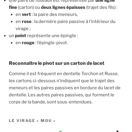
une paire de fuseaux est représentée par
une ligne
fine
(carton) ou
deux lignes épaisses
(trajet des fils) :
en
vert
: la paire des meneurs,
en
rose
: la dernière paire passive à l’intérieur du
virage ;
un
point
représente une épingle :
en
rouge
: l’épingle-pivot.
Reconnaître le pivot sur un carton de lacet
Comme il est fréquent en dentelle Torchon et Russe,
les cartons ci-dessous n’indiquent que le trajet des
meneurs et les paires passives en bordure du lacet de
dentelle. Les autres paires passives, qui forment le
corps de la bande, sont sous-entendues.
LE VIRAGE « MOU »