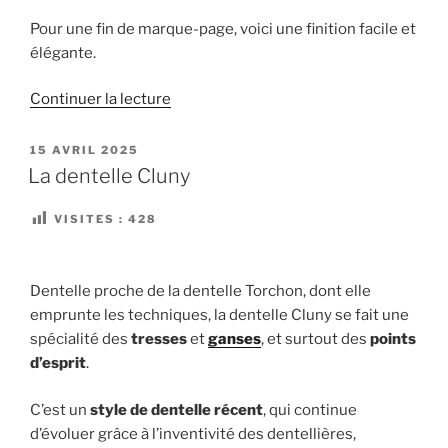
Princesse »
Pour une fin de marque-page, voici une finition facile et
élégante.
de
Continuer la lecture
« La
finition
PUBLIÉ
15 AVRIL 2025
LE
macramé »
La dentelle Cluny
VISITES :
428
Dentelle proche de la dentelle Torchon, dont elle
emprunte les techniques, la dentelle Cluny se fait une
spécialité des
tresses
et
ganses
, et surtout des
points
d’esprit
.
C’est un
style de dentelle récent
, qui continue
d’évoluer grâce à l’inventivité des dentellières,