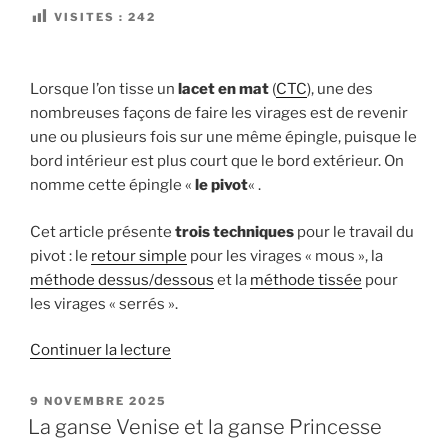
d’orge »
VISITES :
242
Lorsque l’on tisse un
lacet en mat
(
CTC
), une des
nombreuses façons de faire les virages est de revenir
une ou plusieurs fois sur une même épingle, puisque le
bord intérieur est plus court que le bord extérieur. On
nomme cette épingle «
le pivot
« .
Cet article présente
trois techniques
pour le travail du
pivot : le
retour simple
pour les virages « mous », la
méthode dessus/dessous
et la
méthode tissée
pour
les virages « serrés ».
de
Continuer la lecture
« Le
pivot
PUBLIÉ
9 NOVEMBRE 2025
LE
dans
La ganse Venise et la ganse Princesse
les