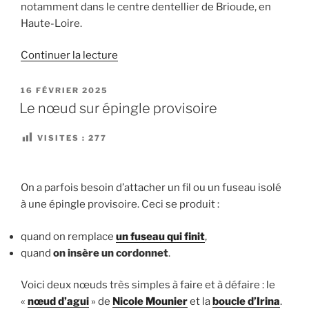
notamment dans le centre dentellier de Brioude, en
Haute-Loire.
de
Continuer la lecture
« La
dentelle
PUBLIÉ
16 FÉVRIER 2025
LE
Cluny »
Le nœud sur épingle provisoire
VISITES :
277
On a parfois besoin d’attacher un fil ou un fuseau isolé
à une épingle provisoire. Ceci se produit :
quand on remplace
un fuseau qui finit
,
quand
on insère
un cordonnet
.
Voici deux nœuds très simples à faire et à défaire : le
«
nœud d’agui
» de
Nicole Mounier
et la
boucle d’Irina
.