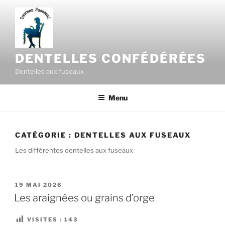
Aller
au
contenu
principal
DENTELLES CONFÉDÉRÉES
Dentelles aux fuseaux
Menu
CATÉGORIE :
DENTELLES AUX FUSEAUX
Les différentes dentelles aux fuseaux
PUBLIÉ
19 MAI 2026
LE
Les araignées ou grains d’orge
VISITES :
143