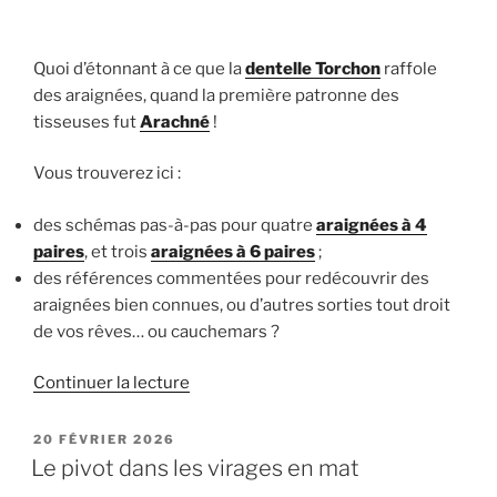
Quoi d’étonnant à ce que la
dentelle Torchon
raffole
des araignées, quand la première patronne des
tisseuses fut
Arachné
!
Vous trouverez ici :
des schémas pas-à-pas pour quatre
araignées à 4
paires
, et trois
araignées à 6 paires
;
des références commentées pour redécouvrir des
araignées bien connues, ou d’autres sorties tout droit
de vos rêves… ou cauchemars ?
de
Continuer la lecture
« Les
araignées
PUBLIÉ
20 FÉVRIER 2026
LE
ou
Le pivot dans les virages en mat
grains