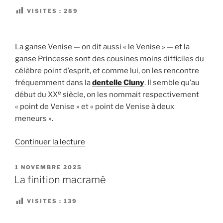
virages
VISITES :
289
en
mat »
La ganse Venise — on dit aussi « le Venise » — et la
ganse Princesse sont des cousines moins difficiles du
célèbre point d’esprit, et comme lui, on les rencontre
fréquemment dans la
dentelle Cluny
. Il semble qu’au
e
début du XX
siècle, on les nommait respectivement
« point de Venise » et « point de Venise à deux
meneurs ».
de
Continuer la lecture
« La
ganse
PUBLIÉ
1 NOVEMBRE 2025
LE
Venise
La finition macramé
et
la
VISITES :
139
ganse