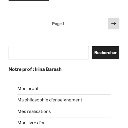
« Que
faire
quand
Pagination
Page
Page
1
un
suiv
des
fil
publications
casse
? »
Rechercher
Rechercher
Notre prof : Irina Barash
Mon profil
Ma philosophie d'enseignement
Mes réalisations
Mon livre d'or