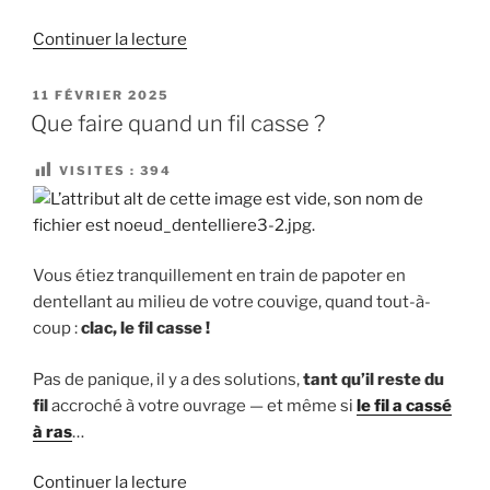
de
Continuer la lecture
« Le
nœud
PUBLIÉ
11 FÉVRIER 2025
LE
sur
Que faire quand un fil casse ?
épingle
provisoire »
VISITES :
394
Vous étiez tranquillement en train de papoter en
dentellant au milieu de votre couvige, quand tout-à-
coup :
clac, le fil casse !
Pas de panique, il y a des solutions,
tant qu’il reste du
fil
accroché à votre ouvrage — et même si
le fil a cassé
à ras
…
de
Continuer la lecture