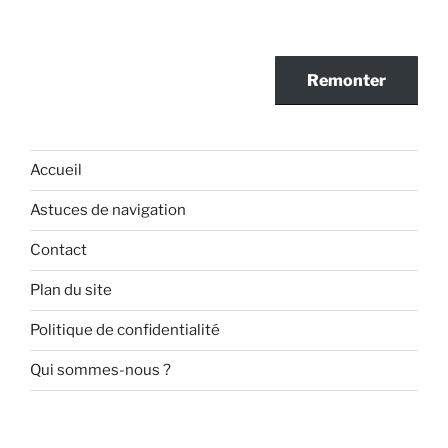
n
v
t
s
è
e
n
u
.
Remonter
e
l
m
t
e
a
n
Accueil
t
t
i
Astuces de navigation
o
Contact
n
s
Plan du site
Politique de confidentialité
Qui sommes-nous ?