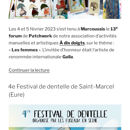
e
Les 4 et 5 février 2023 s’est tenu à
Marcoussis
le
13
forum
de
Patchwork
de notre association d’activités
manuelles et artistiques
À dix doigts
, sur le thème :
«
Les femmes
». L’invitée d’honneur était l’artiste de
renommée internationale
Galla
.
de
Continuer la lecture
« Le
13e
4e Festival de dentelle de Saint-Marcel
forum
(Eure)
Patchwork
de
Marcoussis »