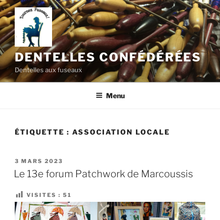
Aller
au
contenu
principal
DENTELLES CONFÉDÉRÉES
Dentelles aux fuseaux
Menu
ÉTIQUETTE :
ASSOCIATION LOCALE
PUBLIÉ
3 MARS 2023
LE
Le 13e forum Patchwork de Marcoussis
VISITES :
51