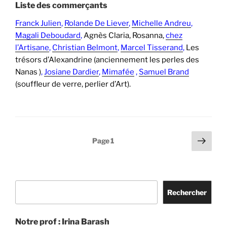
Liste des commerçants
Franck Julien
,
Rolande De Liever
,
Michelle Andreu
,
Magali Deboudard
,
Agnès Claria, Rosanna,
chez
l’Artisane
,
Christian Belmont
,
Marcel Tisserand
,
Les
trésors d’Alexandrine (anciennement les perles des
Nanas )
,
Josiane Dardier
,
Mimafée
,
Samuel Brand
(souffleur de verre, perlier d’Art).
Pagination
Page
Page
1
suiv
des
publications
Rechercher
Rechercher
Notre prof : Irina Barash