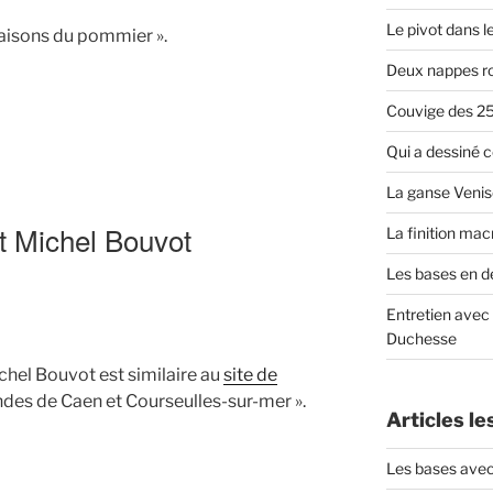
Le pivot dans l
 saisons du pommier ».
Deux nappes r
Couvige des 25
Qui a dessiné 
La ganse Venis
et Michel Bouvot
La finition ma
Les bases en de
 »
Entretien avec
Duchesse
chel Bouvot est similaire au
site de
ndes de Caen et Courseulles-sur-mer ».
Articles le
Les bases ave