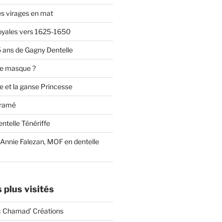
es virages en mat
oyales vers 1625-1650
 ans de Gagny Dentelle
ce masque ?
e et la ganse Princesse
cramé
ntelle Ténériffe
 Annie Falezan, MOF en dentelle
s plus visités
c Chamad’ Créations