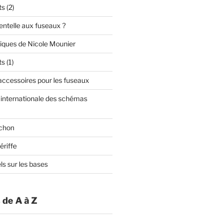
s (2)
dentelle aux fuseaux ?
niques de Nicole Mounier
s (1)
t accessoires pour les fuseaux
n internationale des schémas
rchon
ériffe
ls sur les bases
 de A à Z