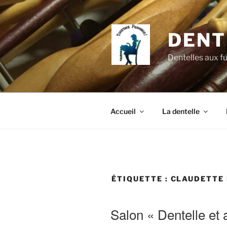
Aller
au
contenu
DENT
principal
Dentelles aux f
Accueil
La dentelle
ÉTIQUETTE :
CLAUDETTE
Salon « Dentelle et 