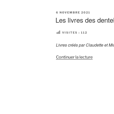
de
Claudette
PUBLIÉ
6 NOVEMBRE 2021
et
LE
Les livres des dentel
Michel
Bouvot »
VISITES :
112
Livres créés par Claudette et M
de
Continuer la lecture
« Les
livres
des
dentellières