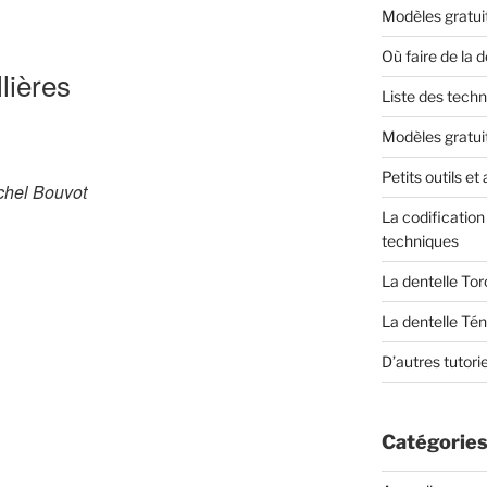
Modèles gratuit
Où faire de la 
lières
Liste des tech
Modèles gratuit
Petits outils e
ichel Bouvot
La codificatio
techniques
La dentelle To
La dentelle Tén
 »
D’autres tutorie
Catégories