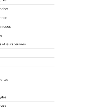
rochet
monde
aniques
es
s et leurs œuvres
e
ertes
gles
iers