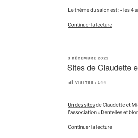
Le thème du salon est : « les 4
de
Continuer la lecture
« Salon
« Dentelle
et
arts
PUBLIÉ
3 DÉCEMBRE 2021
du
LE
Sites de Claudette 
fil »
de
VISITES :
144
Courseulles
Un des sites
de Claudette et Mi
l’association
« Dentelles et blo
de
Continuer la lecture
« Sites