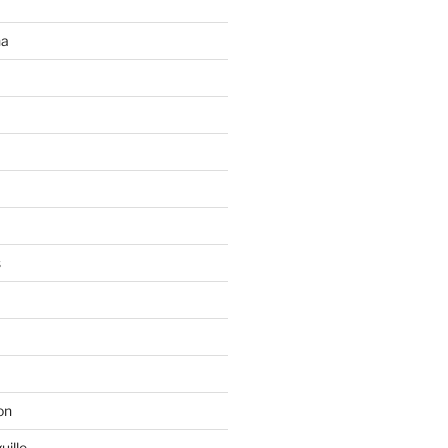
na
s
on
uille