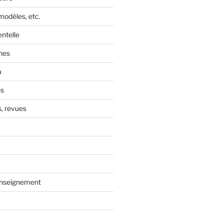
, modèles, etc.
entelle
nes
a
és
s, revues
enseignement