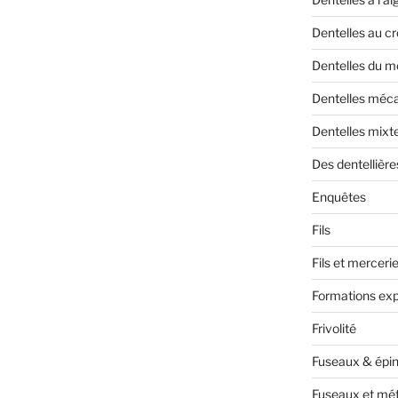
Dentelles au c
Dentelles du 
Dentelles méc
Dentelles mixt
Des dentellière
Enquêtes
Fils
Fils et merceri
Formations exp
Frivolité
Fuseaux & épin
Fuseaux et mét