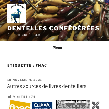
Aller
au
contenu
principal
DENTELLES CONFÉDÉRÉES
Dentelles aux fuseaux
Menu
ÉTIQUETTE :
FNAC
PUBLIÉ
18 NOVEMBRE 2021
LE
Autres sources de livres dentelliers
VISITES :
75