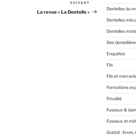
SUIVANT
Article
Dentelles du 
suivant
La revue « La Dentelle »
Dentelles méc
Dentelles mixt
Des dentellière
Enquêtes
Fils
Fils et merceri
Formations exp
Frivolité
Fuseaux & épin
Fuseaux et mét
Gratuit : livres