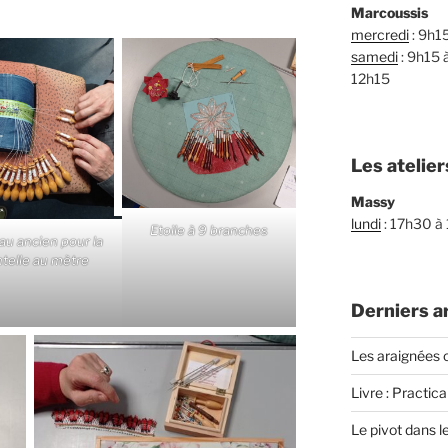
Marcoussis
mercredi
: 9h1
samedi
: 9h15 
12h15
Les atelier
Massy
lundi
: 17h30 à
Etoile à 9 branches
au ancien pour la
telle au mètre
Derniers ar
Les araignées o
Livre : Practica
Le pivot dans l