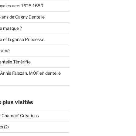
oyales vers 1625-1650
 ans de Gagny Dentelle
ce masque ?
e et la ganse Princesse
cramé
ntelle Ténériffe
 Annie Falezan, MOF en dentelle
s plus visités
c Chamad’ Créations
s (2)