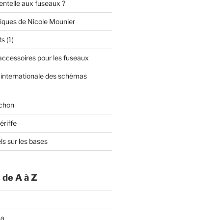
dentelle aux fuseaux ?
niques de Nicole Mounier
s (1)
t accessoires pour les fuseaux
n internationale des schémas
rchon
ériffe
ls sur les bases
 de A à Z
na