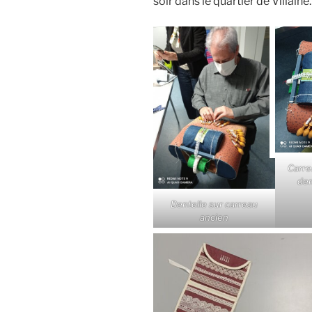
soir dans le quartier de Villaine.
Carre
den
Dentelle sur carreau
ancien