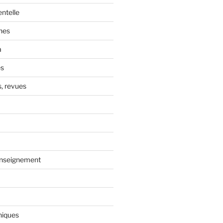
entelle
nes
a
és
s, revues
enseignement
niques