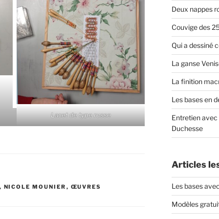
Deux nappes r
Couvige des 25
Qui a dessiné 
La ganse Venis
La finition ma
Les bases en de
Lacet de type russe
Entretien avec
Duchesse
Articles le
Les bases ave
,
NICOLE MOUNIER
,
ŒUVRES
Modèles gratuit