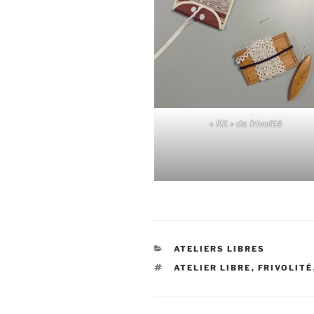
« Kit » de frivolité
CATÉGORIES
ATELIERS LIBRES
ÉTIQUETTES
ATELIER LIBRE
,
FRIVOLITÉ