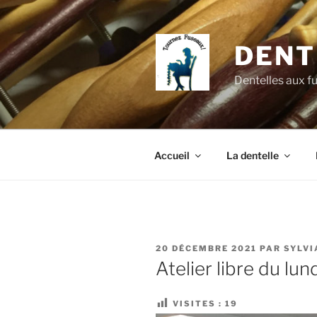
Aller
au
contenu
DENT
principal
Dentelles aux f
Accueil
La dentelle
PUBLIÉ
20 DÉCEMBRE 2021
PAR
SYLVI
LE
Atelier libre du l
VISITES :
19