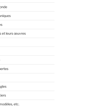
monde
aniques
es
s et leurs œuvres
e
ertes
gles
iers
, modèles, etc.