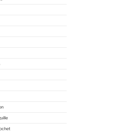
s
on
uille
rochet