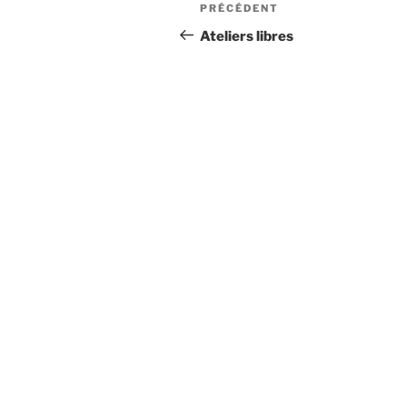
Navigation
Article
PRÉCÉDENT
de
précédent
Ateliers libres
l’article