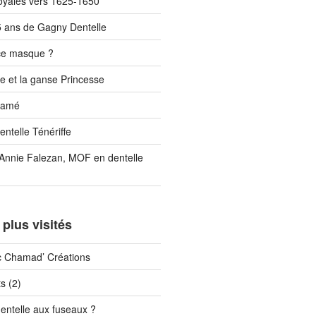
oyales vers 1625-1650
 ans de Gagny Dentelle
ce masque ?
e et la ganse Princesse
cramé
ntelle Ténériffe
 Annie Falezan, MOF en dentelle
 plus visités
c Chamad’ Créations
s (2)
dentelle aux fuseaux ?