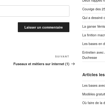
Deux nappes r
Couvige des 25
Qui a dessiné 
La ganse Venis
La finition ma
Les bases en de
Entretien avec
Article
SUIVANT
Duchesse
suivant
Fuseaux et métiers sur internet (1)
Articles les
Les bases ave
Modèles gratuit
Où faire de la 