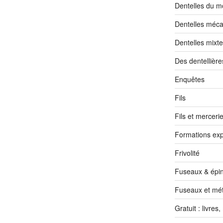
Dentelles du 
Dentelles méc
Dentelles mixt
Des dentellière
Enquêtes
Fils
Fils et merceri
Formations exp
Frivolité
Fuseaux & épin
Fuseaux et mét
Gratuit : livres