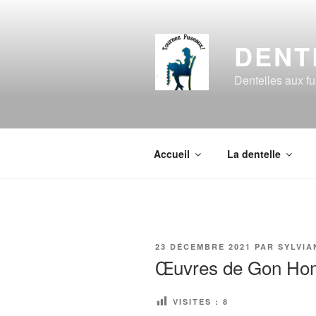
Aller
au
contenu
DENT
principal
Dentelles aux f
Accueil
La dentelle
PUBLIÉ
23 DÉCEMBRE 2021
PAR
SYLVIA
LE
Œuvres de Gon Ho
VISITES :
8