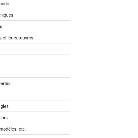
monde
aniques
es
s et leurs œuvres
e
ertes
gles
iers
, modèles, etc.