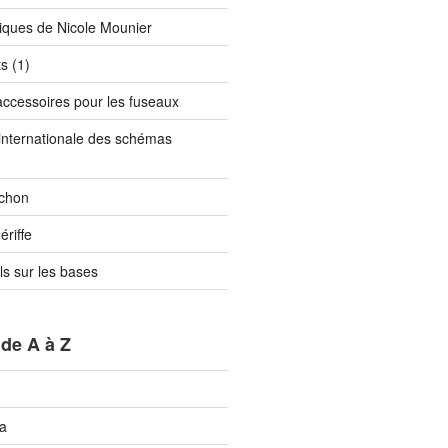
niques de Nicole Mounier
s (1)
t accessoires pour les fuseaux
 internationale des schémas
rchon
ériffe
els sur les bases
de A à Z
na