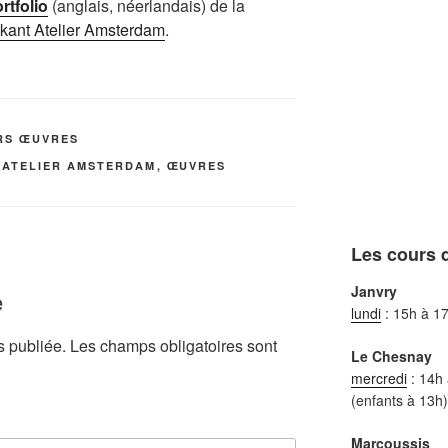
rtfolio
(anglais, néerlandais) de la
kant Atelier Amsterdam
.
URS ŒUVRES
 ATELIER AMSTERDAM
,
ŒUVRES
Les cours d
Janvry
e
lundi
: 15h à 1
s publiée.
Les champs obligatoires sont
Le Chesnay
mercredi
: 14h
(enfants à 13h)
Marcoussis