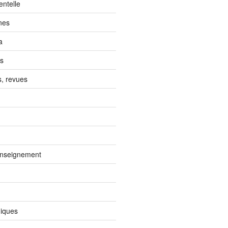
entelle
nes
a
és
s, revues
enseignement
iques