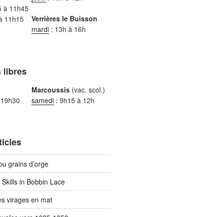
5 à 11h45
Verrières le Buisson
à 11h15
mardi
: 13h à 16h
 libres
Marcoussis
(vac. scol.)
 19h30
samedi
: 9h15 à 12h
ticles
ou grains d’orge
l Skills in Bobbin Lace
es virages en mat