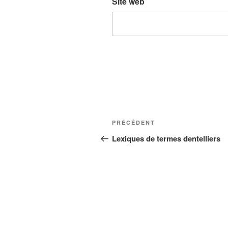
Site web
Navigation
Article
PRÉCÉDENT
de
précédent
Lexiques de termes dentelliers
l’article