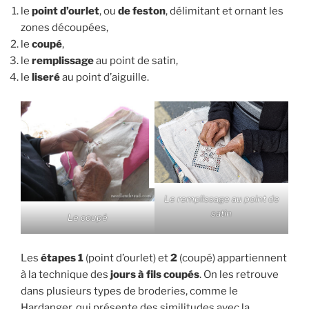
le
point d’ourlet
, ou
de feston
, délimitant et ornant les
zones découpées,
le
coupé
,
le
remplissage
au point de satin,
le
liseré
au point d’aiguille.
Le remplissage au point de
satin
Le coupé
Les
étapes 1
(point d’ourlet) et
2
(coupé) appartiennent
à la technique des
jours à fils coupés
. On les retrouve
dans plusieurs types de broderies, comme le
Hardanger, qui présente des similitudes avec la