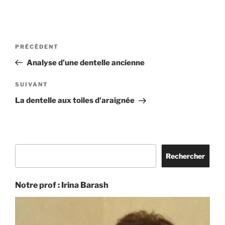
Navigation
Article
PRÉCÉDENT
de
précédent
Analyse d’une dentelle ancienne
l’article
Article
SUIVANT
suivant
La dentelle aux toiles d’araignée
Rechercher
Rechercher
Notre prof : Irina Barash