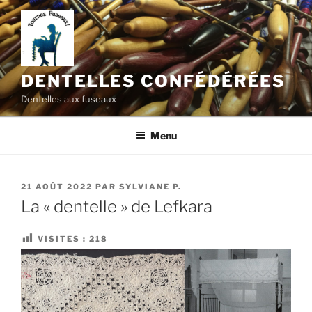
Aller
au
contenu
principal
DENTELLES CONFÉDÉRÉES
Dentelles aux fuseaux
Menu
PUBLIÉ
21 AOÛT 2022
PAR
SYLVIANE P.
LE
La « dentelle » de Lefkara
VISITES :
218