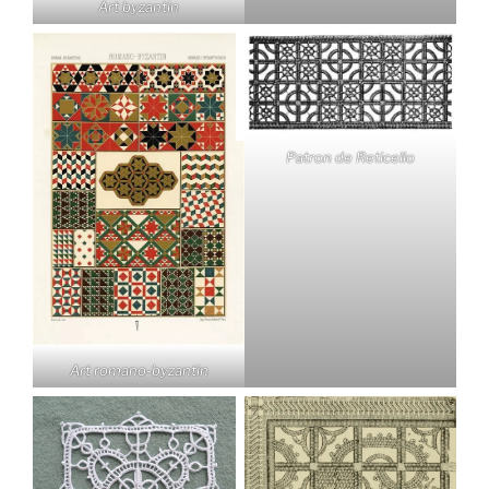
Art byzantin
Patron de Reticello
Art romano-byzantin