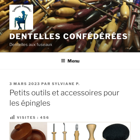
Aller
au
contenu
principal
DENTELLES CONFÉDÉRÉES
Dentelles aux fuseaux
Menu
PUBLIÉ
3 MARS 2023
PAR
SYLVIANE P.
LE
Petits outils et accessoires pour
les épingles
VISITES :
456