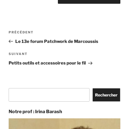
Navigation
Article
PRÉCÉDENT
de
précédent
Le 13e forum Patchwork de Marcoussis
l’article
Article
SUIVANT
suivant
Petits outils et accessoires pour le fil
Rechercher
Rechercher
Notre prof : Irina Barash