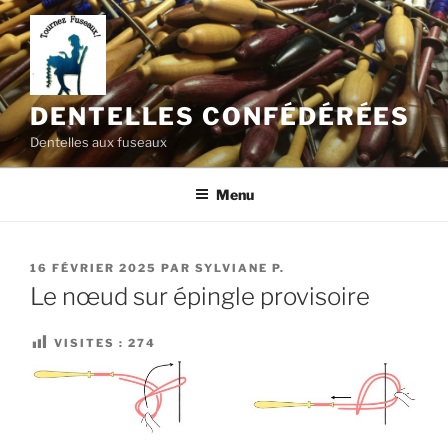
Aller
au
contenu
principal
DENTELLES CONFÉDÉRÉES
Dentelles aux fuseaux
Menu
PUBLIÉ
16 FÉVRIER 2025
PAR
SYLVIANE P.
LE
Le nœud sur épingle provisoire
VISITES :
274