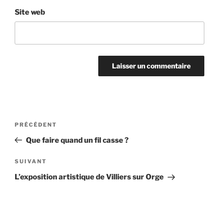
Site web
Navigation
Article
PRÉCÉDENT
de
précédent
Que faire quand un fil casse ?
l’article
Article
SUIVANT
suivant
L’exposition artistique de Villiers sur Orge