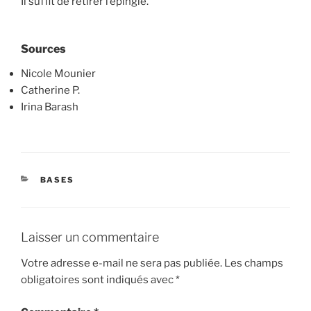
Il suffit de retirer l’épingle.
Sources
Nicole Mounier
Catherine P.
Irina Barash
CATÉGORIES
BASES
Laisser un commentaire
Votre adresse e-mail ne sera pas publiée.
Les champs
obligatoires sont indiqués avec
*