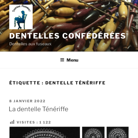
Aller
au
contenu
principal
DENTELLES CONFÉDÉRÉES
Dentelles aux fuseaux
Menu
ÉTIQUETTE :
DENTELLE TÉNÉRIFFE
PUBLIÉ
8 JANVIER 2022
LE
La dentelle Ténériffe
VISITES :
1 122