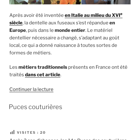
e
Après avoir été inventée
en Italie au milieu du XVI
siècle
, la dentelle aux fuseaux s’est répandue
en
Europe
, puis dans le
monde entier
. Le matériel
dentellier nécessaire a changé, s’adaptant au goût
local, ce qui a donné naissance à toutes sortes de
formes de métiers.
Les
métiers traditionnels
présents en France ont été
traités
dans cet article
.
de
Continuer la lecture
« Métiers
du
Puces couturières
monde »
VISITES :
20