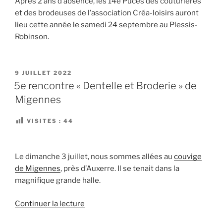
Après 2 ans d’absence, les 14e Puces des couturières
et des brodeuses de l’association Créa-loisirs auront
lieu cette année le samedi 24 septembre au Plessis-
Robinson.
PUBLIÉ
9 JUILLET 2022
LE
5e rencontre « Dentelle et Broderie » de
Migennes
VISITES :
44
Le dimanche 3 juillet, nous sommes allées au
couvige
de Migennes
, près d’Auxerre. Il se tenait dans la
magnifique grande halle.
de
Continuer la lecture
« 5e