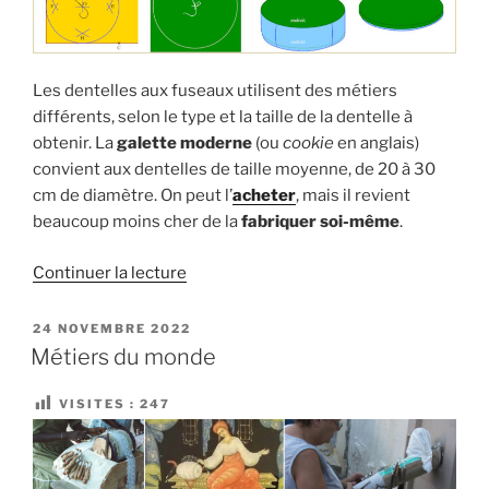
Les dentelles aux fuseaux utilisent des métiers
différents, selon le type et la taille de la dentelle à
obtenir. La
galette
moderne
(ou
cookie
en anglais)
convient aux dentelles de taille moyenne, de 20 à 30
cm de diamètre. On peut l’
acheter
, mais il revient
beaucoup moins cher de la
fabriquer soi-même
.
de
Continuer la lecture
« Comment
fabriquer
PUBLIÉ
24 NOVEMBRE 2022
LE
une
Métiers du monde
galette »
VISITES :
247