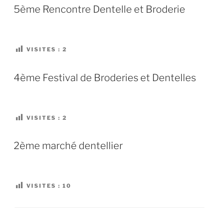
rencontre
5ème Rencontre Dentelle et Broderie
« Dentelle
et
Broderie »
VISITES :
2
de
Migennes »
4ème Festival de Broderies et Dentelles
VISITES :
2
2ème marché dentellier
VISITES :
10