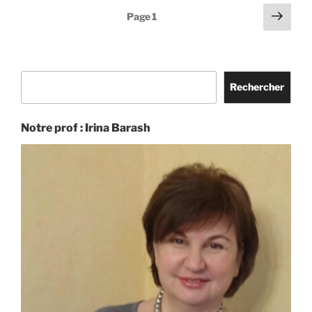
Pagination
Page
Page
1
suiv
des
publications
Rechercher
Rechercher
Notre prof : Irina Barash