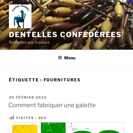
Aller
au
contenu
principal
DENTELLES CONFÉDÉRÉES
Dentelles aux fuseaux
Menu
ÉTIQUETTE :
FOURNITURES
PUBLIÉ
20 FÉVRIER 2023
LE
Comment fabriquer une galette
VISITES :
360