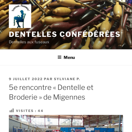
Aller
au
contenu
principal
DENTELLES CONFÉDÉRÉES
Dentelles aux fuseaux
Menu
PUBLIÉ
9 JUILLET 2022
PAR
SYLVIANE P.
LE
5e rencontre « Dentelle et
Broderie » de Migennes
VISITES :
44