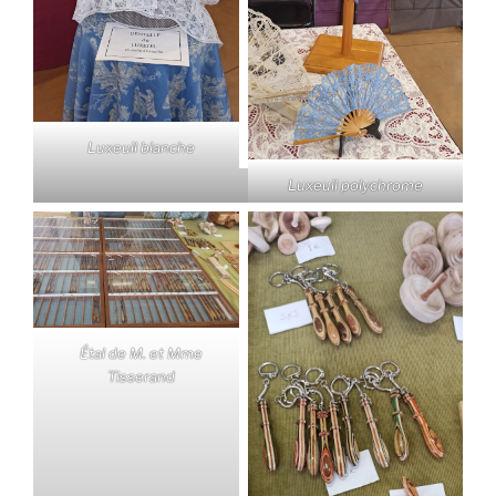
Luxeuil blanche
Luxeuil polychrome
Étal de M. et Mme
Tisserand