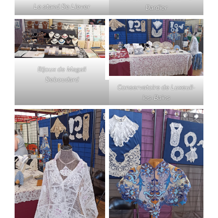
Le stand De Liever
Dardier
Bijoux de Magali
Deboudard
Conservatoire de Luxeuil-
les-Bains