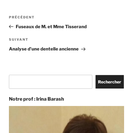
Navigation
Article
PRÉCÉDENT
de
précédent
Fuseaux de M. et Mme Tisserand
l’article
Article
SUIVANT
suivant
Analyse d’une dentelle ancienne
Rechercher
Rechercher
Notre prof : Irina Barash