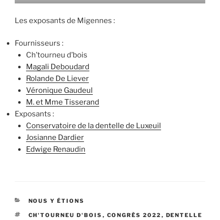
Les exposants de Migennes :
Fournisseurs :
Ch’tourneu d’bois
Magali Deboudard
Rolande De Liever
Véronique Gaudeul
M. et Mme Tisserand
Exposants :
Conservatoire de la dentelle de Luxeuil
Josianne Dardier
Edwige Renaudin
CATÉGORIES
NOUS Y ÉTIONS
ÉTIQUETTES
CH'TOURNEU D'BOIS
,
CONGRÈS 2022
,
DENTELLE