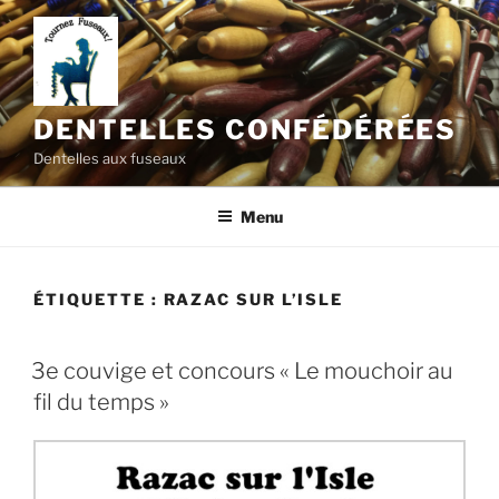
Aller
au
contenu
principal
DENTELLES CONFÉDÉRÉES
Dentelles aux fuseaux
Menu
ÉTIQUETTE :
RAZAC SUR L’ISLE
3e couvige et concours « Le mouchoir au
fil du temps »