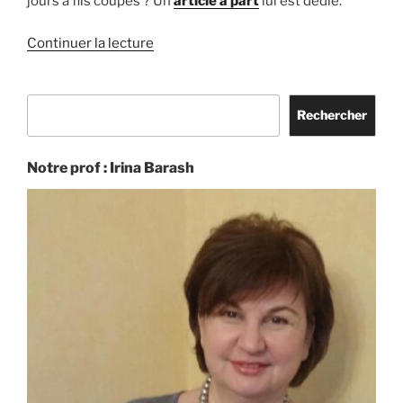
jours à fils coupés ? Un
article à part
lui est dédié.
de
Continuer la lecture
« Des
dentelles
Rechercher
d’exception »
Rechercher
Notre prof : Irina Barash