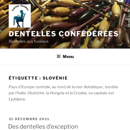
Aller
au
contenu
principal
DENTELLES CONFÉDÉRÉES
Dentelles aux fuseaux
Menu
ÉTIQUETTE :
SLOVÉNIE
Pays d’Europe centrale, au nord de la mer Adriatique ; bordée
par l’Italie, l’Autriche, la Hongrie et la Croatie, sa capitale est
Ljubljana.
PUBLIÉ
31 DÉCEMBRE 2021
LE
Des dentelles d’exception