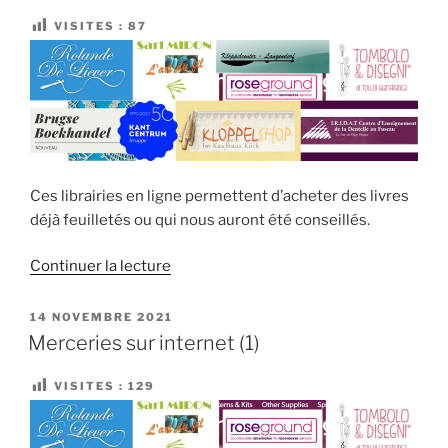
sur
internet
VISITES :
87
(2) »
Ces librairies en ligne permettent d’acheter des livres
déjà feuilletés ou qui nous auront été conseillés.
de
Continuer la lecture
« Librairies
sur
PUBLIÉ
14 NOVEMBRE 2021
LE
internet »
Merceries sur internet (1)
VISITES :
129