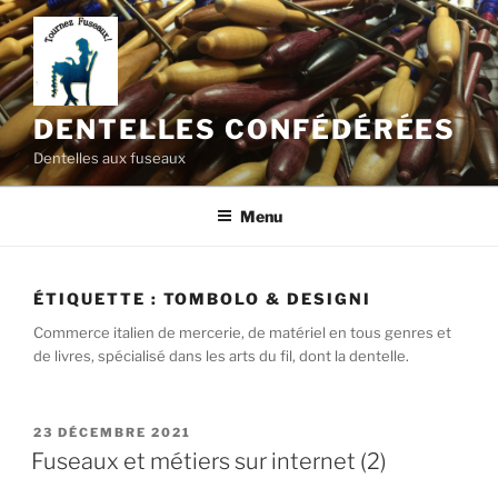
Aller
au
contenu
principal
DENTELLES CONFÉDÉRÉES
Dentelles aux fuseaux
Menu
ÉTIQUETTE :
TOMBOLO & DESIGNI
Commerce italien de mercerie, de matériel en tous genres et
de livres, spécialisé dans les arts du fil, dont la dentelle.
PUBLIÉ
23 DÉCEMBRE 2021
LE
Fuseaux et métiers sur internet (2)