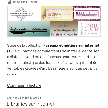
VISITES :
335
Suite de la collection
Fuseaux et métiers sur internet
(1)
: la plupart des commerçants de matériel dentellier
à distance vendent des fuseaux pour toutes sortes de
dentelle, ainsi que des fuseaux décoratifs qui sont de
véritables œuvres d’art. Les métiers sont un peu plus
rares.
de
Continuer la lecture
« Fuseaux
et
PUBLIÉ
14 NOVEMBRE 2021
LE
métiers
Librairies sur internet