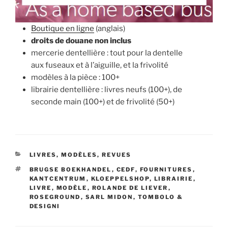
Boutique en ligne
(anglais)
droits de douane non inclus
mercerie dentellière : tout pour la dentelle
aux fuseaux et à l’aiguille, et la frivolité
modèles à la pièce : 100+
librairie dentellière : livres neufs (100+), de
seconde main (100+) et de frivolité (50+)
CATÉGORIES
LIVRES, MODÈLES, REVUES
ÉTIQUETTES
BRUGSE BOEKHANDEL
,
CEDF
,
FOURNITURES
,
KANTCENTRUM
,
KLOEPPELSHOP
,
LIBRAIRIE
,
LIVRE
,
MODÈLE
,
ROLANDE DE LIEVER
,
ROSEGROUND
,
SARL MIDON
,
TOMBOLO &
DESIGNI