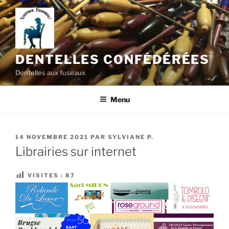
Aller
au
contenu
principal
DENTELLES CONFÉDÉRÉES
Dentelles aux fuseaux
Menu
PUBLIÉ
14 NOVEMBRE 2021
PAR
SYLVIANE P.
LE
Librairies sur internet
VISITES :
87