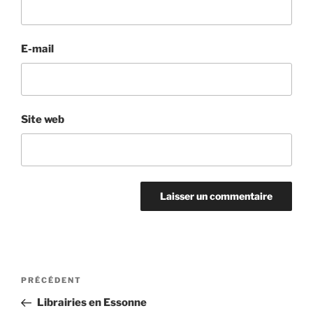
E-mail
Site web
Navigation
Article
PRÉCÉDENT
de
précédent
Librairies en Essonne
l’article