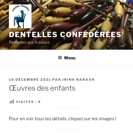
Aller
au
contenu
principal
DENTELLES CONFÉDÉRÉES
Dentelles aux fuseaux
Menu
PUBLIÉ
19 DÉCEMBRE 2021
PAR
IRINA BARASH
LE
Œuvres des enfants
VISITES :
9
Pour en voir tous les détails, cliquez sur les images !