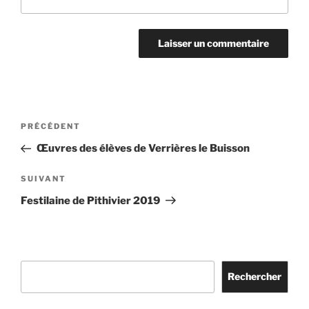
Navigation
Article
PRÉCÉDENT
de
précédent
Œuvres des élèves de Verrières le Buisson
l’article
Article
SUIVANT
suivant
Festilaine de Pithivier 2019
Rechercher
Rechercher