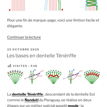
Pour une fin de marque-page, voici une finition facile et
élégante.
de
Continuer la lecture
« La
finition
PUBLIÉ
22 OCTOBRE 2025
LE
macramé »
Les bases en dentelle Ténériffe
VISITES :
538
La
dentelle Ténériffe
, descendant de la dentelle Sol
comme le
Ñandutí
du Paraguay, se réalise en deux
étapes sur un métier spécial appelé
moule
: la