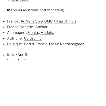
Marques
(distribution/fabrication) :
France :
Au Ver à Soie
,
DMC
,
Fil au Chinois
France/Hongrie :
Anchor
Allemagne :
Frank’s
,
Madeira
Autriche :
Goldschild
Belgique :
Bart & Francis
,
Fresia Kantklosgaren
Italie :
Aurifil
Pays-Bas :
Venne
Suède :
Bockens
Tchéquie :
Barkonie
États-Unis/Chine :
Lizbeth
Thaïlande :
Venus
de
Continuer la lecture
« Des