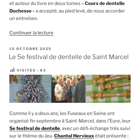
et auteur du livre en deux tomes «
Cours de dentelle
Duchesse
» a accepté, au pied levé, de nous accorder
un entretien.
de
Continuer la lecture
« Entretien
avec
PUBLIÉ
15 OCTOBRE 2025
LE
Annie
Le 5e festival de dentelle de Saint Marcel
Falezan,
MOF
VISITES :
83
en
dentelle
Duchesse »
Comme il y a deux ans, les Fuseaux en Seine ont
organisé fin septembre à Saint-Marcel, dans l’Eure, leur
5e festival de dentelle
, avec un défi-échange très suivi
sur le thème du Jeu.
Chantal Hervieux
était présente ;