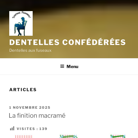
DENTELLES CONFÉDÉRÉES
Dentelles aux fuseaux
Menu
ARTICLES
PUBLIÉ
1 NOVEMBRE 2025
LE
La finition macramé
VISITES :
139