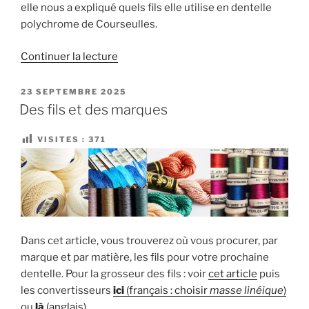
elle nous a expliqué quels fils elle utilise en dentelle
polychrome de Courseulles.
de
Continuer la lecture
« Le
5e
PUBLIÉ
23 SEPTEMBRE 2025
LE
festival
Des fils et des marques
de
dentelle
VISITES :
371
de
Saint
Marcel »
Dans cet article, vous trouverez où vous procurer, par
marque et par matière, les fils pour votre prochaine
dentelle. Pour la grosseur des fils : voir
cet article
puis
les convertisseurs
ici
(français : choisir
masse linéique
)
ou
là
(anglais)
.