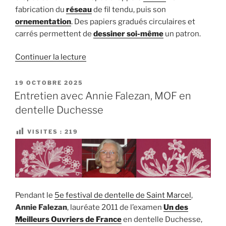
fabrication du
réseau
de fil tendu, puis son
ornementation
. Des papiers gradués circulaires et
carrés permettent de
dessiner soi-même
un patron.
de
Continuer la lecture
« Les
bases
PUBLIÉ
19 OCTOBRE 2025
LE
en
Entretien avec Annie Falezan, MOF en
dentelle
dentelle Duchesse
Ténériffe »
VISITES :
219
Pendant le
5e festival de dentelle de Saint Marcel
,
Annie Falezan
, lauréate 2011 de l’examen
Un des
Meilleurs Ouvriers de France
en dentelle Duchesse,